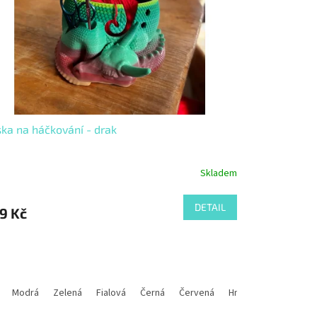
ka na háčkování - drak
Skladem
DETAIL
9 Kč
rvená
Modrá
Hnědá
Zelená
Oranžová
Fialová
Písková
Černá
Červená
Růžová
Šedá
Hnědá
Žlutá
Oranžová
Duh