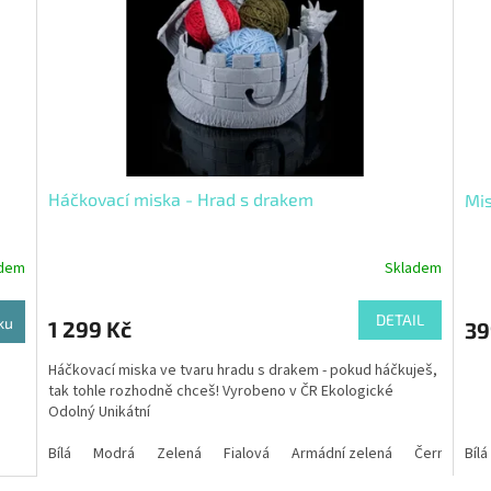
Háčkovací miska - Hrad s drakem
Mis
adem
Skladem
DETAIL
ku
1 299 Kč
39
Háčkovací miska ve tvaru hradu s drakem - pokud háčkuješ,
tak tohle rozhodně chceš! Vyrobeno v ČR Ekologické
Odolný Unikátní
Bílá
Modrá
Zelená
Fialová
Armádní zelená
Černá
Bílá
Če