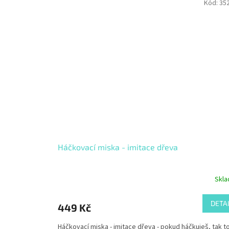
Kód:
352
Háčkovací miska - imitace dřeva
Skl
DETA
449 Kč
Háčkovací miska - imitace dřeva - pokud háčkuješ, tak t