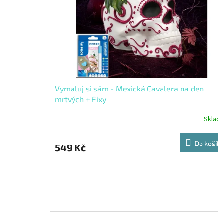
Vymaluj si sám - Mexická Cavalera na den
mrtvých + Fixy
Skl
Do koší
549 Kč