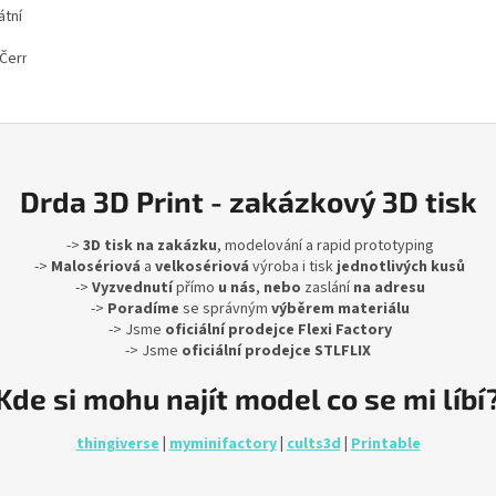
átní
Černá
Červená
Hnědá
Oranžová
Písková
Růžová
Šedá
Ž
Drda 3D Print - zakázkový 3D tisk
->
3D tisk na zakázku
, modelování a rapid prototyping
->
Malosériová
a
velkosériová
výroba i tisk
jednotlivých
kusů
->
Vyzvednutí
přímo
u
nás
,
nebo
zaslání
na
adresu
->
Poradíme
se správným
výběrem
materiálu
-> Jsme
oficiální
prodejce
Flexi Factory
-> Jsme
oficiální
prodejce
STLFLIX
Kde si mohu najít model co se mi líbí
thingiverse
|
myminifactory
|
cults3d
|
Printable