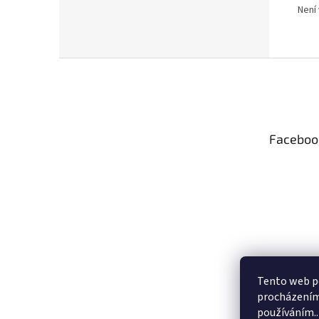
Není 
Z
á
p
a
t
Faceboo
í
Tento web po
procházením 
používáním..