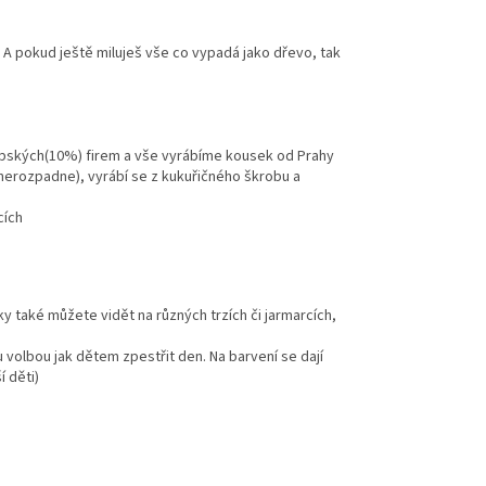
 A pokud ještě miluješ vše co vypadá jako dřevo, tak
pských(10%) firem a vše vyrábíme kousek od Prahy
e nerozpadne), vyrábí se z kukuřičného škrobu a
cích
y také můžete vidět na různých trzích či jarmarcích,
 volbou jak dětem zpestřit den. Na barvení se dají
í děti)