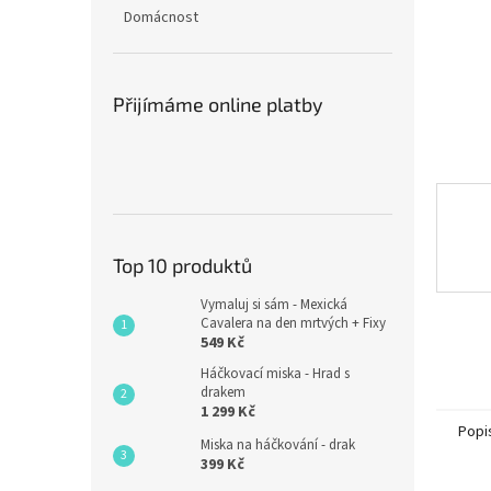
n
Domácnost
e
l
Přijímáme online platby
Top 10 produktů
Vymaluj si sám - Mexická
Cavalera na den mrtvých + Fixy
549 Kč
Háčkovací miska - Hrad s
drakem
1 299 Kč
Popi
Miska na háčkování - drak
399 Kč