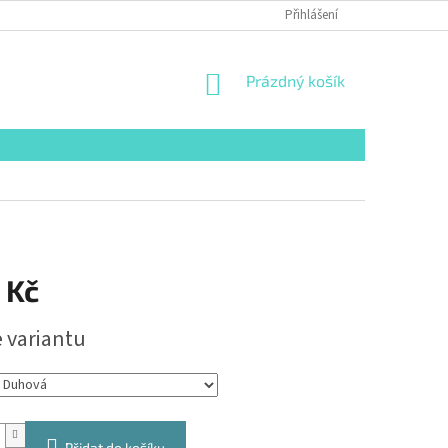
Přihlášení
NÁKUPNÍ
Prázdný košík
KOŠÍK
 Kč
e variantu
Přidat do košíku