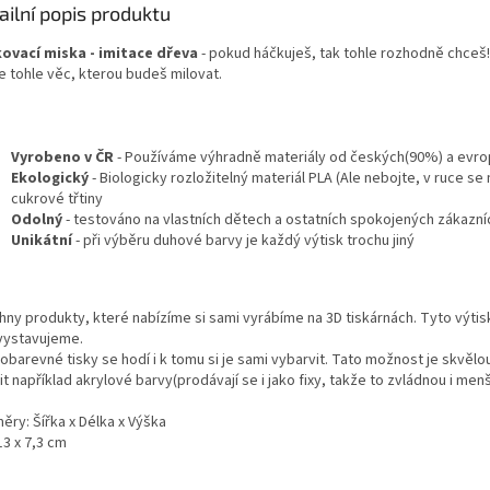
ailní popis produktu
ovací miska - imitace dřeva
- pokud háčkuješ, tak tohle rozhodně chceš!
e tohle věc, kterou budeš milovat.
Vyrobeno v ČR
- Používáme výhradně materiály od českých(90%) a evro
Ekologický
- Biologicky rozložitelný materiál PLA (Ale nebojte, v ruce s
cukrové třtiny
Odolný
- testováno na vlastních dětech a ostatních spokojených zákazní
Unikátní
- při výběru duhové barvy je každý výtisk trochu jiný
hny produkty, které nabízíme si sami vyrábíme na 3D tiskárnách. Tyto výtisk
vystavujeme.
barevné tisky se hodí i k tomu si je sami vybarvit. Tato možnost je skvělou
t například akrylové barvy(prodávají se i jako fixy, takže to zvládnou i menš
ěry: Šířka x Délka x Výška
13 x 7,3 cm