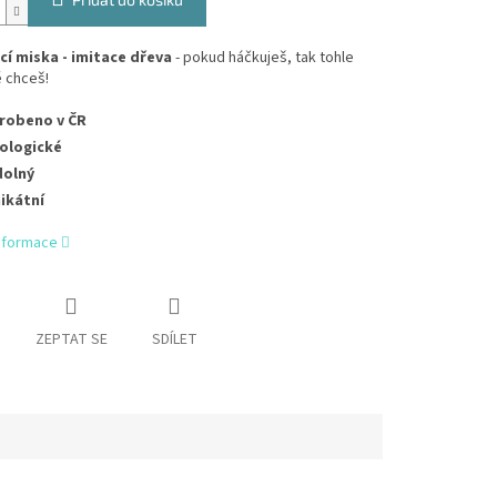
í miska - imitace dřeva
- pokud háčkuješ, tak tohle
 chceš!
robeno v ČR
ologické
olný
ikátní
informace
ZEPTAT SE
SDÍLET