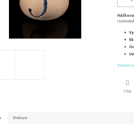
Háčkovac
rozhodně
Vy
Ek
Od
Un
Detailní 
TISK
s
Diskuze