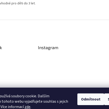
vhodné pro děti do 3 let.
k
Instagram
užívá soubory cookie. Dalším
Odmítnout
tohoto webu vyjadřujete souhlas s jejich
Sledovat na Instagramu
 Více informací
zde
.