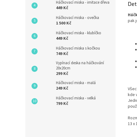
Háčkovací miska - imitace dřeva
Det
449 Kč
Háčk
Háčkovací miska - ovečka
pak j
1 500 Kč
Háčkovací miska - klubíčko
449 Kč
Háčkovací miska s kočkou
749 Kč
Vypínací deska na háčkování
20x20cm
299 Kč
Háčkovací miska - malá
249 Kč
Všec
kde 
Háčkovací miska - velká
Jedno
799 Kč
použi
Rozm
13 x 