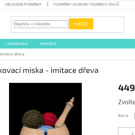
OBCHODNÍ PODMÍNKY
PODMÍNKY OCHRANY OSOBNÍCH ÚDAJŮ
HLEDAT
Domácnost
Kontakty
 imitace dřeva
ovací miska - imitace dřeva
449
Měrná
Zvolt
cena:
Barva