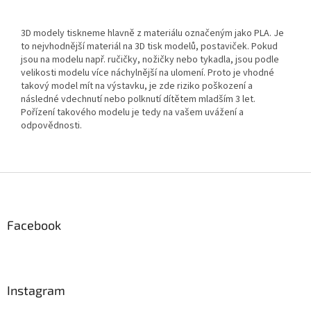
3D modely tiskneme hlavně z materiálu označeným jako PLA. Je
to nejvhodnější materiál na 3D tisk modelů, postaviček. Pokud
jsou na modelu např. ručičky, nožičky nebo tykadla, jsou podle
velikosti modelu více náchylnější na ulomení. Proto je vhodné
takový model mít na výstavku, je zde riziko poškození a
následné vdechnutí nebo polknutí dítětem mladším 3 let.
Pořízení takového modelu je tedy na vašem uvážení a
odpovědnosti.
Z
á
p
a
Facebook
t
í
Instagram