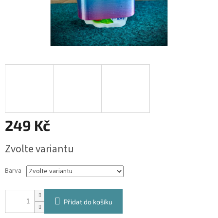
249 Kč
Měrná
Zvolte variantu
cena:
Barva
Přidat do košíku