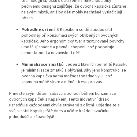
technologií 3D tisku s důrazem na funkčnost. Díky
pečlivému designu zajišťuje, že ovocná kapsička zůstane
na svém místě, aniž by děti mohly nechtěně vytlačit její
obsah.
Pohodlné držení
: S Kapsíkem se děti budou cítit
pohodlněji při konzumaci svých oblíbených ovocných
kapsiček. Jeho ergonomický tvar a texturované povrchy
umožňují snadné a pevné uchopení, což podporuje
samostatnost a nezávislost dětí.
Minimalizace zmatků
: Jeden z hlavních benefitů Kapsíku
je minimalizace zmatků a plýtvání. Díky jeho konstrukci se
ovocná kapsička nemá možnost snadno vylijí, což
znamená méně skvrn a méně stresu pro vás.
Přineste svým dětem zábavu a pohodlí během konzumace
ovocných kapsiček s Kapsíkem. Tento inovativní držák
usnadňuje každodenní chvíle strávené s dětmi. Objednejte si
svůj vlastní Kapsík ještě dnes a učiňte každou svačinku
jednodušší a zábavnější!